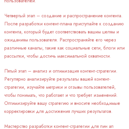
пользователей.
Четвертый этап – создание и распространение контента.
После разработки контент-плана приступайте к созданию
контента, который будет соответствовать вашим целям и
ожиданиям пользователя. Распространяйте его через
различные каналы, такие как социальные сети, блоги или
рассылки, чтобы достичь максимальной охватности.
Пятый этап – анализ и оптимизация контент-стратегии.
Регулярно анализируйте результаты вашей контент-
стратегии, изучайте метрики и отзывы пользователей,
чтобы понимать, что работает и что требует изменений.
Оптимизируйте вашу стратегию и вносите необходимые
корректировки для достижения лучших результатов.
Мастерство разработки контент-стратегии для пин ап