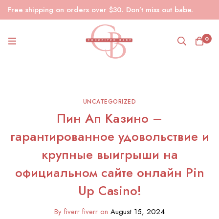
Free shipping on orders over $30. Don’t miss out babe.
0
UNCATEGORIZED
Пин Ап Казино –
гарантированное удовольствие и
крупные выигрыши на
официальном сайте онлайн Pin
Up Casino!
By
fiverr fiverr
on
August 15, 2024