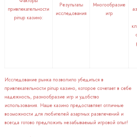
Факторы
Результаты
Многообразие
привлекательности
а
исследования
игр
pinup казино:
кл
Исследование рынка позволило убедиться в
привлекательности pinup казино, которое сочетает в себе
надежность, разнообразие игр и удобство
использования. Наше казино предоставляет отличные
возможности для любителей азартных развлечений и
всегда готово предложить незабываемый игровой опыт!