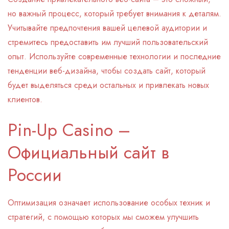
но важный процесс, который требует внимания к деталям.
Учитывайте предпочтения вашей целевой аудитории и
стремитесь предоставить им лучший пользовательский
опыт. Используйте современные технологии и последние
тенденции веб-дизайна, чтобы создать сайт, который
будет выделяться среди остальных и привлекать новых
клиентов.
Pin-Up Casino –
Официальный сайт в
России
Оптимизация означает использование особых техник и
стратегий, с помощью которых мы сможем улучшить