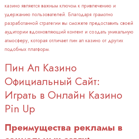
казино является важным ключом к привлечению и
удержанию пользователей. Благодаря грамотно
разработанной стратегии вы сможете предоставить своей
аудитории вдохновляющий контент и создать уникальную
атмосферу, которая отличает пин ап казино от других
подобных платформ.
Пин Ап Казино
Официальный Сайт:
Играть в Онлайн Казино
Pin Up
Преимущества рекламы в