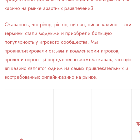
казино на рынке азартных развлечений.
Оказалось, что pinup, pin up, пин ап, пинап казино – эти
термины стали модными и приобрели большую
популярность у игрового сообщества. Мы
проанализировали отзывы и комментарии игроков,
провели опросы и определенно можем сказать, что пин
ап казино является одним из самых привлекательных и
востребованных онлайн-казино на рынке.
п