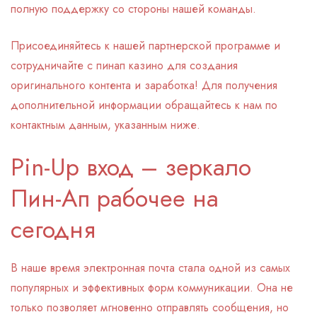
полную поддержку со стороны нашей команды.
Присоединяйтесь к нашей партнерской программе и
сотрудничайте с пинап казино для создания
оригинального контента и заработка! Для получения
дополнительной информации обращайтесь к нам по
контактным данным, указанным ниже.
Pin-Up вход – зеркало
Пин-Ап рабочее на
сегодня
В наше время электронная почта стала одной из самых
популярных и эффективных форм коммуникации. Она не
только позволяет мгновенно отправлять сообщения, но