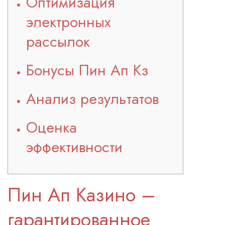
Оптимизация
электронных
рассылок
Бонусы Пин Ап Кз
Анализ результатов
Оценка
эффективности
Пин Ап Казино –
гарантированное